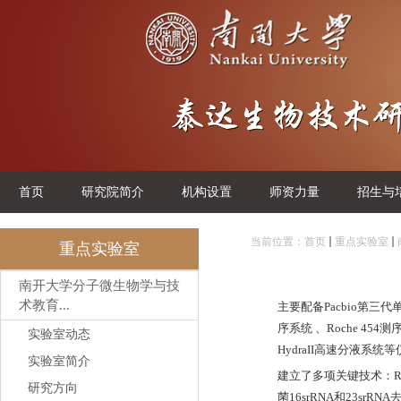
首页
研究院简介
机构设置
师资力量
招生与
当前位置：
首页
重点实验室
重点实验室
南开大学分子微生物学与技
术教育...
主要配备Pacbio第三代单分
序系统 、Roche 454测
实验室动态
HydraII高速分液系统
实验室简介
建立了多项关键技术：Ro
研究方向
菌16srRNA和23sr