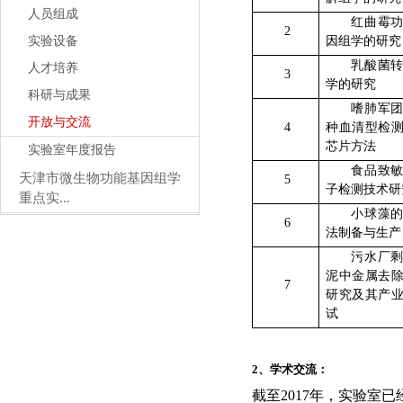
人员组成
红曲霉
2
实验设备
因组学的研究
乳酸菌
人才培养
3
学的研究
科研与成果
嗜肺军
开放与交流
4
种血清型检
芯片方法
实验室年度报告
食品致
天津市微生物功能基因组学
5
子检测技术研
重点实...
小球藻
6
法制备与生产
污水厂
泥中金属去
7
研究及其产
试
2
、学术交流：
截至
2017
年，实验室已