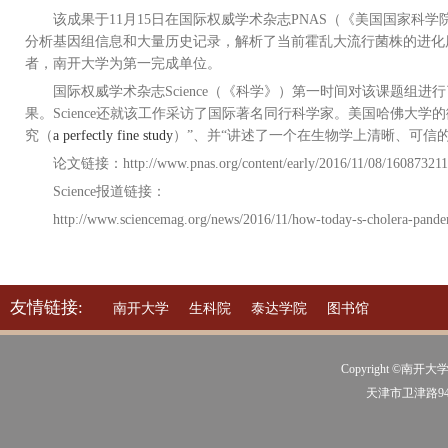
该成果于
11
月
15
日
在国际权威学术杂志
PNAS
（《美国国家科学
分析基因组信息和大量历史记录，解析了当前霍乱大流行菌株的进化
者，南开大学为第一完成单位。
国际权威学术杂志
Science
（《科学》）第一时间对该课题组进行
果。
Science
还就该工作采访了国际著名同行科学家。美国哈佛大学的
究（
a perfectly fine study
）”、并“讲述了一个在生物学上清晰、可信的
论文链接：
http://www.pnas.org/content/early/
2016/11/08
/1608732113
Science
报道链接：
http://www.sciencemag.org/news/2016/11/how-today-s-cholera-pand
友情链接:
南开大学
生科院
泰达学院
图书馆
Copyright ©南开大学
天津市卫津路94号 