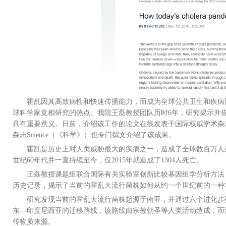
霍乱因其高致病性和快速传播能力，而成为全球公共卫生和疾病
球科学家竞相研究的热点。我院王磊教授团队历时
6
年，研究揭示并
具有重要意义。日前，介绍该工作的论文在线发表于国际权威学术杂
杂志
Science
（《科学》）也专门撰文介绍了该成果。
霍乱是历史上对人类威胁最大的疾病之一，造成了全球数百万人
世纪
60
年代并一直持续至今，仅
2015
年就造成了
1304
人死亡。
王磊
教授课题组联合国际有关实验室创新比较基因组学分析方法
历史记录，揭示了当前的霍乱大流行菌株如何从约一个世纪前的一种
研究发现当前的霍乱大流行菌株起源于南亚，并通过六个进化步
东—印度尼西亚的迁移路线，该路线由宗教朝圣等人类活动造成，而
传物质来源。