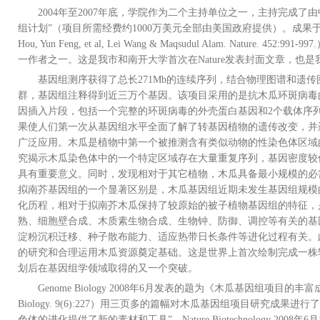
2004年至2007年底，学院作为二个主持单位之一，主持完成
组计划”（项目所需经费约1000万美元全部由美国政府提供）。成果于2008年4
Hou, Yun Feng, et al, Lei Wang & Maqsudul Alam. N
一作者之一。这是我市和南开大学首次在Nature发表封面文章，也是我
基因组测序获得了总长271Mb的连续序列，结合物理图谱和遗传图
群，基因组注释得到近三万个基因。该项目采用的是抗木瓜环斑病毒
因插入片段，包括一个完整的环斑病毒的外壳蛋白基因和2个载体序
果使人们第一次从基因组水平全面了解了转基因植物的遗传改变，并
广泛应用。木瓜是植物中第一个被推测含有类似动物的性染色体区域
究揭示木瓜染色体中的一个特定区域存在大量重复序列，基因密度较
具有重要意义。同时，发现相对于其它植物，木瓜具备最小规模的必
拟南芥基因组的一个显著区别是，木瓜基因组近期未发生基因组规模的
化历程，相对于拟南芥木瓜保持了较原始的被子植物基因组的特征，
熟、细胞壁合成、木质素生物合成、生物钟、防御、调控等有关的基
淀粉沉积迁移、种子散布能力、适应热带日长条件等进化过程有关。
的研究和合理运用木瓜资源奠定基础。这是世界上首次绘制完成一株
划后在基因组学领域取得的又一个突破。
Genome Biology 2008年6月发表的题为《木瓜基因组项目的丰富成果》的《
Biology. 9(6):227）用三页多的篇幅对木瓜基因组项目研究
色体的进化提供了新的素材和工具”。Nature Biotechnology 2008年6月发表